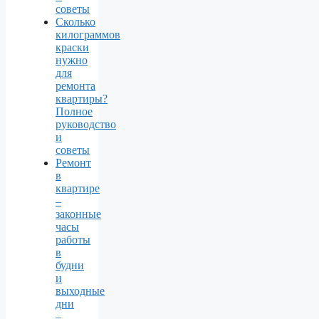
советы
Сколько
килограммов
краски
нужно
для
ремонта
квартиры?
Полное
руководство
и
советы
Ремонт
в
квартире
–
законные
часы
работы
в
будни
и
выходные
дни
–