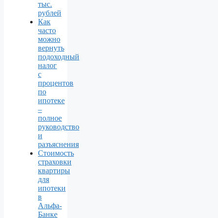
тыс.
рублей
Как
часто
можно
вернуть
подоходный
налог
с
процентов
по
ипотеке
–
полное
руководство
и
разъяснения
Стоимость
страховки
квартиры
для
ипотеки
в
Альфа-
Банке