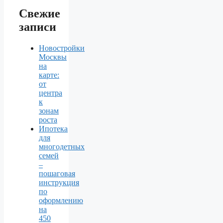
Свежие
записи
Новостройки
Москвы
на
карте:
от
центра
к
зонам
роста
Ипотека
для
многодетных
семей
–
пошаговая
инструкция
по
оформлению
на
450