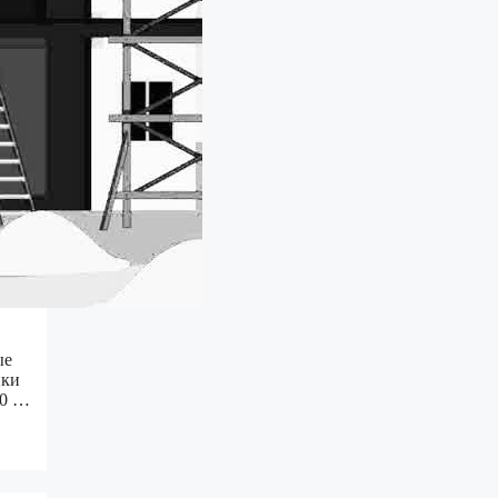
ые
пки
50 …