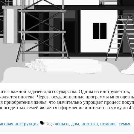
тся важной задачей для государства. Одним из инструментов,
вляется ипотека. Через государственные программы многодетн
 приобретения жилья, что значительно упрощает процесс поку
ногодетных семей является оформление ипотеки на сумму до 4
аговая инструкция
Tags
деньги
,
дом
,
ипотека
,
помощь
,
семья