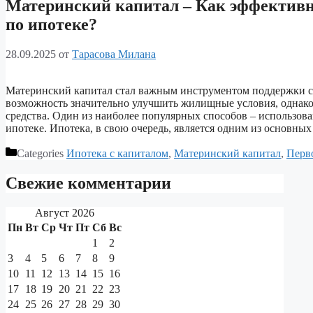
Материнский капитал – Как эффективно
по ипотеке?
28.09.2025
от
Тарасова Милана
Материнский капитал стал важным инструментом поддержки се
возможность значительно улучшить жилищные условия, однако 
средства. Один из наиболее популярных способов – использова
ипотеке. Ипотека, в свою очередь, является одним из основны
Categories
Ипотека с капиталом
,
Материнский капитал
,
Перв
Свежие комментарии
Август 2026
Пн
Вт
Ср
Чт
Пт
Сб
Вс
1
2
3
4
5
6
7
8
9
10
11
12
13
14
15
16
17
18
19
20
21
22
23
24
25
26
27
28
29
30