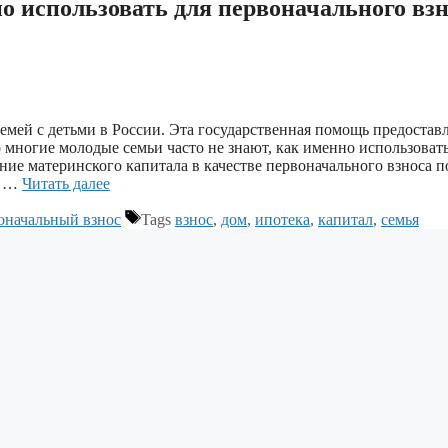
 использовать для первоначального взн
мей с детьми в России. Эта государственная помощь предостав
многие молодые семьи часто не знают, как именно использовать
ние материнского капитала в качестве первоначального взноса п
х …
Читать далее
оначальный взнос
Tags
взнос
,
дом
,
ипотека
,
капитал
,
семья