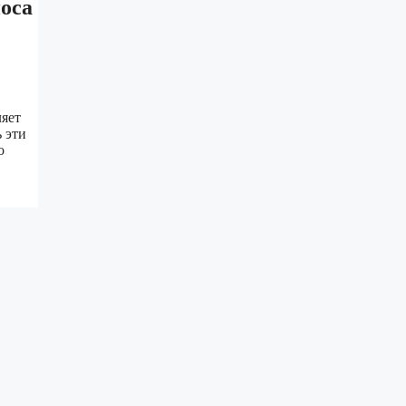
оса
ляет
 эти
о