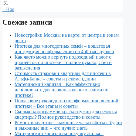
31
« Ноя
Свежие записи
Новостройки Москвы на карте: от центра к зонам
роста
Ипотека для многодетных семей – пошаговая
инструкция по оформлению на 450 тыс. рублей
Как часто можно вернуть подоходный налог с
процентов по ипотеке – полное руководство и
разъяснения
Стоимость страховки квартиры для ипотеки в
Альфа-Банке – советы и рекомендации
Материнский капитал – Как эффективно
использовать для первоначального взноса по
ипотеке?
Пошаговое руководство по оформлению военной
ипотеки – Все этапы и советы
Сколько килограммов краски нужно для ремонта
квартиры? Полное руководство и советы
Ремонт в квартире – законные часы работы в будни
и выходные дни – что нужно знать
Материнский капитал на покупку жилья –