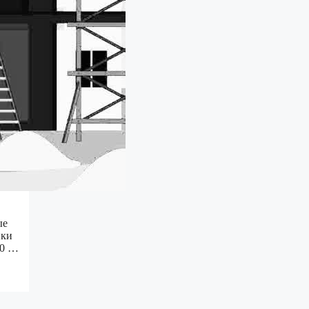
ые
пки
50 …