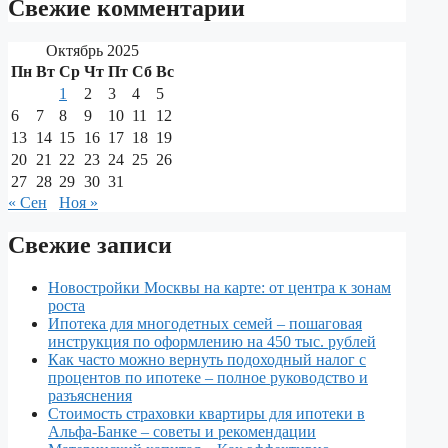
Свежие комментарии
Октябрь 2025
Пн
Вт
Ср
Чт
Пт
Сб
Вс
1
2
3
4
5
6
7
8
9
10
11
12
13
14
15
16
17
18
19
20
21
22
23
24
25
26
27
28
29
30
31
« Сен
Ноя »
Свежие записи
Новостройки Москвы на карте: от центра к зонам
роста
Ипотека для многодетных семей – пошаговая
инструкция по оформлению на 450 тыс. рублей
Как часто можно вернуть подоходный налог с
процентов по ипотеке – полное руководство и
разъяснения
Стоимость страховки квартиры для ипотеки в
Альфа-Банке – советы и рекомендации