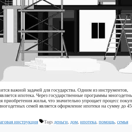
тся важной задачей для государства. Одним из инструментов,
вляется ипотека. Через государственные программы многодетн
 приобретения жилья, что значительно упрощает процесс поку
ногодетных семей является оформление ипотеки на сумму до 4
аговая инструкция
Tags
деньги
,
дом
,
ипотека
,
помощь
,
семья