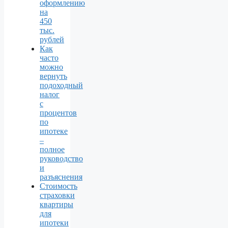
оформлению
на
450
тыс.
рублей
Как
часто
можно
вернуть
подоходный
налог
с
процентов
по
ипотеке
–
полное
руководство
и
разъяснения
Стоимость
страховки
квартиры
для
ипотеки