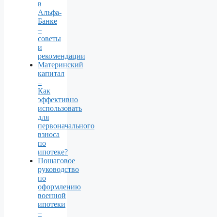
в
Альфа-
Банке
–
советы
и
рекомендации
Материнский
капитал
–
Как
эффективно
использовать
для
первоначального
взноса
по
ипотеке?
Пошаговое
руководство
по
оформлению
военной
ипотеки
–