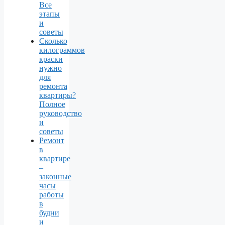
Все
этапы
и
советы
Сколько
килограммов
краски
нужно
для
ремонта
квартиры?
Полное
руководство
и
советы
Ремонт
в
квартире
–
законные
часы
работы
в
будни
и