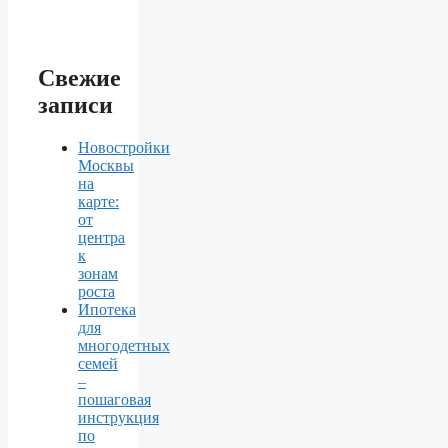
Свежие
записи
Новостройки
Москвы
на
карте:
от
центра
к
зонам
роста
Ипотека
для
многодетных
семей
–
пошаговая
инструкция
по